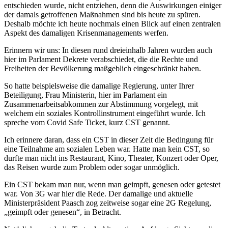
entschieden wurde, nicht entziehen, denn die Auswirkungen einiger
der damals getroffenen Maßnahmen sind bis heute zu spüren.
Deshalb möchte ich heute nochmals einen Blick auf einen zentralen
Aspekt des damaligen Krisenmanagements werfen.
Erinnern wir uns: In diesen rund dreieinhalb Jahren wurden auch
hier im Parlament Dekrete verabschiedet, die die Rechte und
Freiheiten der Bevölkerung maßgeblich eingeschränkt haben.
So hatte beispielsweise die damalige Regierung, unter Ihrer
Beteiligung, Frau Ministerin, hier im Parlament ein
Zusammenarbeitsabkommen zur Abstimmung vorgelegt, mit
welchem ein soziales Kontrollinstrument eingeführt wurde. Ich
spreche vom Covid Safe Ticket, kurz CST genannt.
Ich erinnere daran, dass ein CST in dieser Zeit die Bedingung für
eine Teilnahme am sozialen Leben war. Hatte man kein CST, so
durfte man nicht ins Restaurant, Kino, Theater, Konzert oder Oper,
das Reisen wurde zum Problem oder sogar unmöglich.
Ein CST bekam man nur, wenn man geimpft, genesen oder getestet
war. Von 3G war hier die Rede. Der damalige und aktuelle
Ministerpräsident Paasch zog zeitweise sogar eine 2G Regelung,
„geimpft oder genesen“, in Betracht.