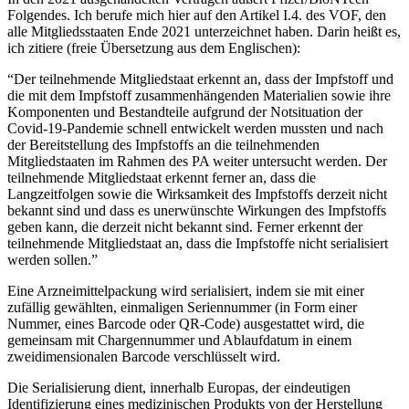
Folgendes. Ich berufe mich hier auf den Artikel I.4. des VOF, den
alle Mitgliedsstaaten Ende 2021 unterzeichnet haben. Darin heißt es,
ich zitiere (freie Übersetzung aus dem Englischen):
“Der teilnehmende Mitgliedstaat erkennt an, dass der Impfstoff und
die mit dem Impfstoff zusammenhängenden Materialien sowie ihre
Komponenten und Bestandteile aufgrund der Notsituation der
Covid-19-Pandemie schnell entwickelt werden mussten und nach
der Bereitstellung des Impfstoffs an die teilnehmenden
Mitgliedstaaten im Rahmen des PA weiter untersucht werden. Der
teilnehmende Mitgliedstaat erkennt ferner an, dass die
Langzeitfolgen sowie die Wirksamkeit des Impfstoffs derzeit nicht
bekannt sind und dass es unerwünschte Wirkungen des Impfstoffs
geben kann, die derzeit nicht bekannt sind. Ferner erkennt der
teilnehmende Mitgliedstaat an, dass die Impfstoffe nicht serialisiert
werden sollen.”
Eine Arzneimittelpackung wird serialisiert, indem sie mit einer
zufällig gewählten, einmaligen Seriennummer (in Form einer
Nummer, eines Barcode oder QR-Code) ausgestattet wird, die
gemeinsam mit Chargennummer und Ablaufdatum in einem
zweidimensionalen Barcode verschlüsselt wird.
Die Serialisierung dient, innerhalb Europas, der eindeutigen
Identifizierung eines medizinischen Produkts von der Herstellung