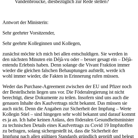
Vandenbroucke, diesbezüglich zur Rede stellen?
Antwort der Ministerin:
Sehr geehrter Vorsitzender,
Sehr geehrte Kolleginnen und Kollegen,
zunächst möchte ich mich bei allen entschuldigen. Sie werden in
den nächsten Minuten ein Déjà-vu oder – besser gesagt ein – Déjà-
entendu Erlebnis haben. Denn solange die Vivant Fraktion immer
wieder die gleichen falschen Behauptungen aufstellt, werde ich
wohl immer wieder, die Fakten in Erinnerung rufen müssen.
Weder das Purchase-Agreement zwischen der EU und Pfizer noch
der Bestellschein liegen uns vor. Die Föderalregierung ist nicht
berechtigt, diese Dokumente zu teilen. Insofern sind uns auch die
genauen Inhalte des Kaufvertrags nicht bekannt. Das müssen sie
auch nicht. Denn die Angaben zur Sicherheit der Impfung – Werte
Kollegin Stiel – sind hingegen sehr wohl bekannt und darauf kommt
es ja an. Ich habe keinen Anlass, den föderalen Gesundheitsminister
zu technischen Details eines Kaufvertrags zu Covid 19 Impfstoffen
zu befragen, solang sichergestellt ist, dass die Sicherheit der
Impfung nach allen gültigen Standards gründlich geprüft und belegt