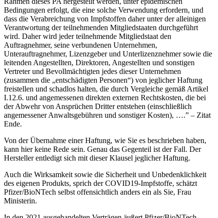
Rahmen dieses PA hergestellt werden, unter epidemischen
Bedingungen erfolgt, die eine solche Verwendung erfordern, und
dass die Verabreichung von Impfstoffen daher unter der alleinigen
Verantwortung der teilnehmenden Mitgliedstaaten durchgeführt
wird. Daher wird jeder teilnehmende Mitgliedstaat den
Auftragnehmer, seine verbundenen Unternehmen,
Unterauftragnehmer, Lizenzgeber und Unterlizenznehmer sowie die
leitenden Angestellten, Direktoren, Angestellten und sonstigen
Vertreter und Bevollmächtigten jedes dieser Unternehmen
(zusammen die „entschädigten Personen“) von jeglicher Haftung
freistellen und schadlos halten, die durch Vergleiche gemäß Artikel
I.12.6. und angemessenen direkten externen Rechtskosten, die bei
der Abwehr von Ansprüchen Dritter entstehen (einschließlich
angemessener Anwaltsgebühren und sonstiger Kosten), ….” – Zitat
Ende.
Von der Übernahme einer Haftung, wie Sie es beschrieben haben,
kann hier keine Rede sein. Genau das Gegenteil ist der Fall. Der
Hersteller entledigt sich mit dieser Klausel jeglicher Haftung.
Auch die Wirksamkeit sowie die Sicherheit und Unbedenklichkeit
des eigenen Produkts, sprich der COVID19-Impfstoffe, schätzt
Pfizer/BioNTech selbst offensichtlich anders ein als Sie, Frau
Ministerin.
In den 2021 ausgehandelten Verträgen äußert Pfizer/BioNTech