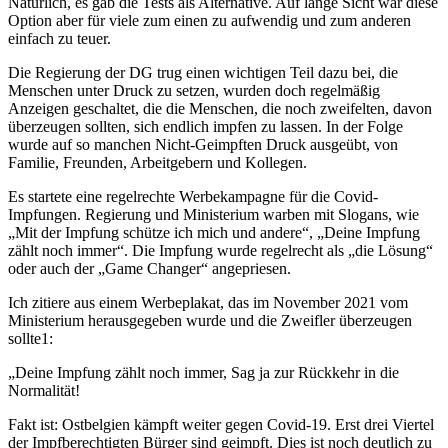
Natürlich, es gab die Tests als Alternative. Auf lange Sicht war diese
Option aber für viele zum einen zu aufwendig und zum anderen
einfach zu teuer.
Die Regierung der DG trug einen wichtigen Teil dazu bei, die
Menschen unter Druck zu setzen, wurden doch regelmäßig
Anzeigen geschaltet, die die Menschen, die noch zweifelten, davon
überzeugen sollten, sich endlich impfen zu lassen. In der Folge
wurde auf so manchen Nicht-Geimpften Druck ausgeübt, von
Familie, Freunden, Arbeitgebern und Kollegen.
Es startete eine regelrechte Werbekampagne für die Covid-
Impfungen. Regierung und Ministerium warben mit Slogans, wie
„Mit der Impfung schütze ich mich und andere“, „Deine Impfung
zählt noch immer“. Die Impfung wurde regelrecht als „die Lösung“
oder auch der „Game Changer“ angepriesen.
Ich zitiere aus einem Werbeplakat, das im November 2021 vom
Ministerium herausgegeben wurde und die Zweifler überzeugen
sollte1:
„Deine Impfung zählt noch immer, Sag ja zur Rückkehr in die
Normalität!
Fakt ist: Ostbelgien kämpft weiter gegen Covid-19. Erst drei Viertel
der Impfberechtigten Bürger sind geimpft. Dies ist noch deutlich zu