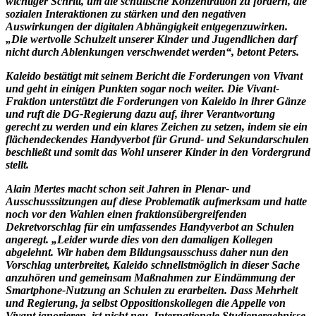
wichtiger Schritt, um die schulische Konzentration zu fördern, die
sozialen Interaktionen zu stärken und den negativen
Auswirkungen der digitalen Abhängigkeit entgegenzuwirken.
„Die wertvolle Schulzeit unserer Kinder und Jugendlichen darf
nicht durch Ablenkungen verschwendet werden“, betont Peters.
K
aleido bestätigt mit seinem Bericht die Forderungen von Vivant
und geht in einigen Punkten sogar noch weiter. Die Vivant-
Fraktion unterstützt die Forderungen von Kaleido in ihrer Gänze
und ruft die DG-Regierung dazu auf, ihrer Verantwortung
gerecht zu werden und ein klares Zeichen zu setzen, indem sie ein
flächendeckendes Handyverbot für Grund- und Sekundarschulen
beschließt und somit das Wohl unserer Kinder in den Vordergrund
stellt.
Alain Mertes macht schon seit Jahren in Plenar- und
Ausschusssitzungen auf diese Problematik aufmerksam und hatte
noch vor den Wahlen einen fraktionsübergreifenden
Dekretvorschlag für ein umfassendes Handyverbot an Schulen
angeregt. „Leider wurde dies von den damaligen Kollegen
abgelehnt. Wir haben dem Bildungsausschuss daher nun den
Vorschlag unterbreitet, Kaleido schnellstmöglich in dieser Sache
anzuhören und gemeinsam Maßnahmen zur Eindämmung der
Smartphone-Nutzung an Schulen zu erarbeiten. Dass Mehrheit
und Regierung, ja selbst Oppositionskollegen die Appelle von
Vivant ignorieren, ist nicht neu. Internationale Studienergebnisse