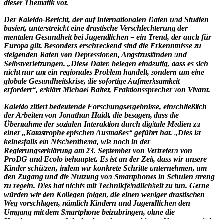
dieser Thematik vor.
Der Kaleido-Bericht, der auf internationalen Daten und Studien
basiert, unterstreicht eine drastische Verschlechterung der
mentalen Gesundheit bei Jugendlichen – ein Trend, der auch für
Europa gilt. Besonders erschreckend sind die Erkenntnisse zu
steigenden Raten von Depressionen, Angstzuständen und
Selbstverletzungen. „Diese Daten belegen eindeutig, dass es sich
nicht nur um ein regionales Problem handelt, sondern um eine
globale Gesundheitskrise, die sofortige Aufmerksamkeit
erfordert“, erklärt Michael Balter, Fraktionssprecher von Vivant.
Kaleido zitiert bedeutende Forschungsergebnisse, einschließlich
der Arbeiten von Jonathan Haidt, die besagen, dass die
Übernahme der sozialen Interaktion durch digitale Medien zu
einer „Katastrophe epischen Ausmaßes“ geführt hat. „Dies ist
keinesfalls ein Nischenthema, wie noch in der
Regierungserklärung am 23. September von Vertretern von
ProDG und Ecolo behauptet. Es ist an der Zeit, dass wir unsere
Kinder schützen, indem wir konkrete Schritte unternehmen, um
den Zugang und die Nutzung von Smartphones in Schulen streng
zu regeln. Dies hat nichts mit Technikfeindlichkeit zu tun. Gerne
würden wir den Kollegen folgen, die einen weniger drastischen
Weg vorschlagen, nämlich Kindern und Jugendlichen den
Umgang mit dem Smartphone beizubringen, ohne die