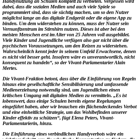
Handynutzung an Schulen komplett zu verbieten. Vergessen wird
dabei, dass die sozialen Medien und auch viele Spiele so
programmiert sind, dass sie süchtig machen, um so den Nutzer
möglichst lange an das digitale Endgerät oder die eigene App zu
binden. Um dem widerstehen zu können, muss der Nutzer sein
Vernunftzentrum im Stirnhirn nutzen. Dieses ist aber bei den
meisten Menschen erst im Alter von 25 Jahren voll ausgebildet.
Viele Kinder und Jugendliche verfügen also gar nicht über die
psychischen Voraussetzungen, um den Reizen zu widerstehen.
Wahrscheinlich kennt jeder in seinem Umfeld Erwachsene, denen
es nicht viel besser geht. Insofern wäre es unverantwortlich, nicht
konsequent zu handeln“, so der Vivant-Parlamentarier Alain
Mertes.
Die Vivant-Fraktion betont, dass über die Einführung von Regeln
hinaus eine gesellschaftliche Sensibilisierung und umfassende
Medienerziehung notwendig sind, um Jugendlichen einen
kritischen Umgang mit digitalen Medien zu vermitteln. „Es ist
lobenswert, dass einige Schulen bereits eigene Regelungen
eingeführt haben, aber wir brauchen ein flächendeckendes Verbot
und eine einheitliche Strategie, um das Wohlbefinden unserer
Kinder effektiv zu schützen“, fügt Elena Peters, Vivant-
Parlamentarierin, hinzu.
Die Einführung eines verbindlichen Handyverbots wäre ein