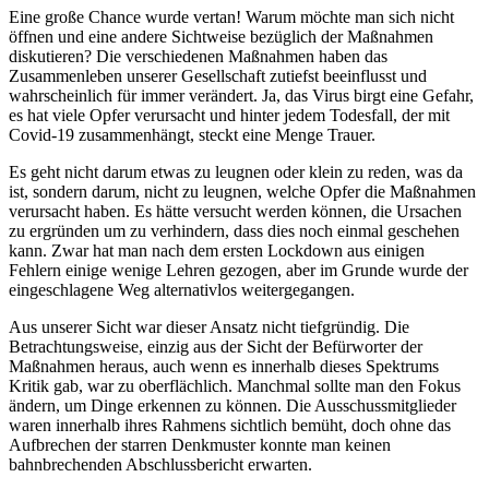
Eine große Chance wurde vertan! Warum möchte man sich nicht
öffnen und eine andere Sichtweise bezüglich der Maßnahmen
diskutieren? Die verschiedenen Maßnahmen haben das
Zusammenleben unserer Gesellschaft zutiefst beeinflusst und
wahrscheinlich für immer verändert. Ja, das Virus birgt eine Gefahr,
es hat viele Opfer verursacht und hinter jedem Todesfall, der mit
Covid-19 zusammenhängt, steckt eine Menge Trauer.
Es geht nicht darum etwas zu leugnen oder klein zu reden, was da
ist, sondern darum, nicht zu leugnen, welche Opfer die Maßnahmen
verursacht haben. Es hätte versucht werden können, die Ursachen
zu ergründen um zu verhindern, dass dies noch einmal geschehen
kann. Zwar hat man nach dem ersten Lockdown aus einigen
Fehlern einige wenige Lehren gezogen, aber im Grunde wurde der
eingeschlagene Weg alternativlos weitergegangen.
Aus unserer Sicht war dieser Ansatz nicht tiefgründig. Die
Betrachtungsweise, einzig aus der Sicht der Befürworter der
Maßnahmen heraus, auch wenn es innerhalb dieses Spektrums
Kritik gab, war zu oberflächlich. Manchmal sollte man den Fokus
ändern, um Dinge erkennen zu können. Die Ausschussmitglieder
waren innerhalb ihres Rahmens sichtlich bemüht, doch ohne das
Aufbrechen der starren Denkmuster konnte man keinen
bahnbrechenden Abschlussbericht erwarten.