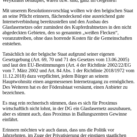
Weykmans behauptet, waren bzw. sind, ganz im Gegenteil!
Mit unserem Resolutionsvorschlag wollten wir den belgischen Staat
an seine Pflicht erinnern, flächendeckend eine ausreichend gute
Internetverbindung bereitzustellen und den Ausbau des
Glasfasernetzes oder zumindest des Kupferdrahtnetzes in den nicht
abgedeckten Gebieten, den so genannten „weißen Flecken“,
voranzutreiben, ohne dass horrende Kosten für die Gemeinschaften
entstehen.
Tatsächlich ist der belgische Staat aufgrund seiner eigenen
Gesetzgebung (Art. 69, 70 und 71 des Gesetzes vom 13.06.2005)
und laut den EU-Bestimmungen (Art. 4 der Richtlinie 2002/22/EG
vom 7. März 2002 und Art. 84 Abs. 1 der Richtlinie 2018/1972 vom
11.12.2018) dazu verpflichtet, jedem Bürger an seinem
Hauptwohnsitz einen angemessenen Internetzugang zu ermöglichen.
Des Weiteren hat es der Föderalstaat versäumt, einen Anbieter zu
bezeichnen.
Es mag rein rechnerisch stimmen, dass es sich für Proximus
wirtschaftlich nicht lohnt, in der DG ein Glasfasernetz auszubauen,
aber es stimmt auch, dass Proximus in Ballungszentren Gewinne
einfährt.
Erinnern möchten wir auch daran, dass uns die Politik vor
Jahrzehnten, im Zuge der Privatisierung der einstigen staatlichen