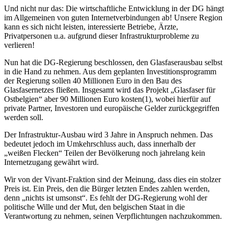
Und nicht nur das: Die wirtschaftliche Entwicklung in der DG hängt
im Allgemeinen von guten Internetverbindungen ab! Unsere Region
kann es sich nicht leisten, interessierte Betriebe, Ärzte,
Privatpersonen u.a. aufgrund dieser Infrastrukturprobleme zu
verlieren!
Nun hat die DG-Regierung beschlossen, den Glasfaserausbau selbst
in die Hand zu nehmen. Aus dem geplanten Investitionsprogramm
der Regierung sollen 40 Millionen Euro in den Bau des
Glasfasernetzes fließen. Insgesamt wird das Projekt „Glasfaser für
Ostbelgien“ aber 90 Millionen Euro kosten(1), wobei hierfür auf
private Partner, Investoren und europäische Gelder zurückgegriffen
werden soll.
Der Infrastruktur-Ausbau wird 3 Jahre in Anspruch nehmen. Das
bedeutet jedoch im Umkehrschluss auch, dass innerhalb der
„weißen Flecken“ Teilen der Bevölkerung noch jahrelang kein
Internetzugang gewährt wird.
Wir von der Vivant-Fraktion sind der Meinung, dass dies ein stolzer
Preis ist. Ein Preis, den die Bürger letzten Endes zahlen werden,
denn „nichts ist umsonst“. Es fehlt der DG-Regierung wohl der
politische Wille und der Mut, den belgischen Staat in die
Verantwortung zu nehmen, seinen Verpflichtungen nachzukommen.