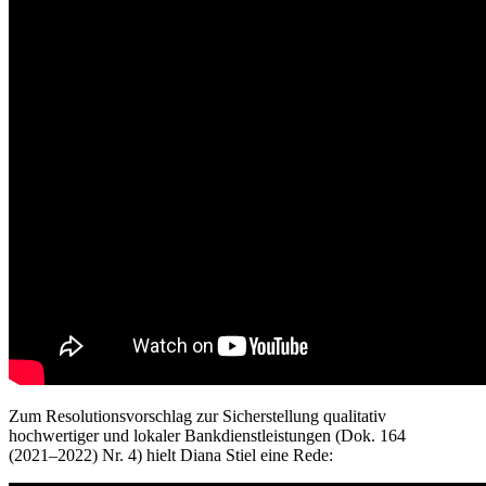
Zum
Resolutionsvorschlag
zur Sicherstellung qualitativ
hochw
ertiger und lokaler Bankdienstleistungen
(
Dok.
164
(2021
–
2022)
N
r. 4
) hielt Diana Stiel eine Rede: