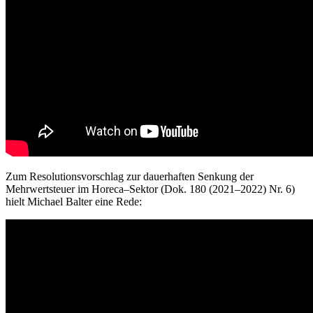
Zum
Resolutionsvorschlag
zur dauerhaften Senkung der
Mehrwertsteuer im Horeca
–
Sektor
(
Dok. 180
(2021
–
2022
) Nr.
6
)
hielt Michael Balter eine Rede: