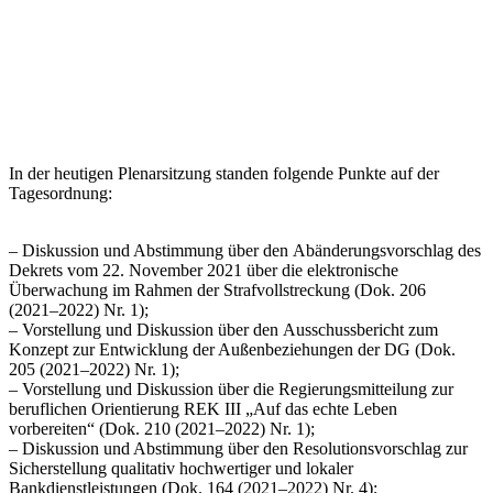
In der
heutigen Plenarsitzung standen folgende Punkte auf der
Tagesordnung:
– Diskussion und Abstimmung über den
Abänderungsvorschlag des
Dekrets vom 22. November 2021 über die elektronische
Überwachung im Rahmen der Strafvollstreckung
(
Dok. 206
(2021
–
2022) Nr. 1
);
–
Vorstellung
und D
i
skussion über den
Ausschussbericht zum
Konzept zur Entwicklung der Außenbeziehungen der
DG
(
Dok.
205 (2021
–
2022) Nr. 1
);
–
Vorstellung und Diskussion
über die
Regierungsmitteilung zur
beruflichen Orientierung REK III
„
A
uf das echte Leben
vorbereiten
“
(
Dok. 210 (2021
–
2022) Nr. 1
);
–
Diskussion
und Abstimmung über den
Resolutionsvorschlag
zur
Sicherstellung qualitativ hochw
ertiger und lokaler
Bankdienstleistungen
(
Dok.
164 (2021
–
2022)
N
r. 4
);