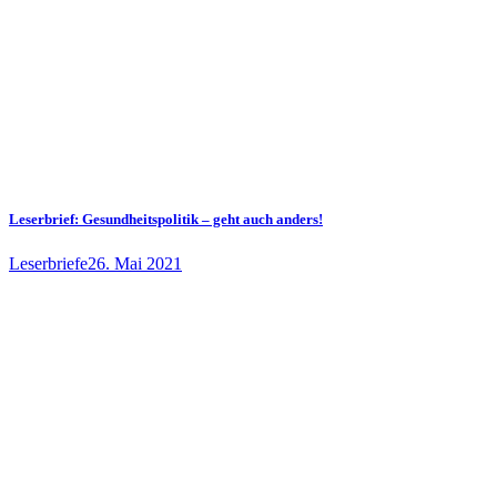
Leserbrief: Gesundheitspolitik – geht auch anders!
Leserbriefe
26. Mai 2021