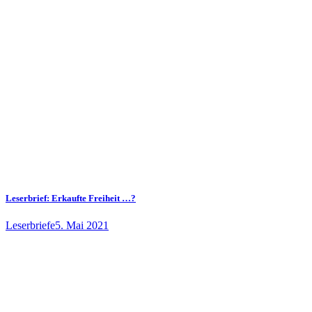
Leserbrief: Erkaufte Freiheit …?
Leserbriefe
5. Mai 2021