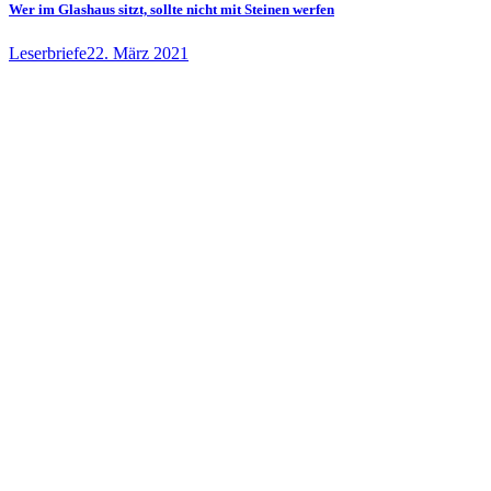
Wer im Glashaus sitzt, sollte nicht mit Steinen werfen
Leserbriefe
22. März 2021