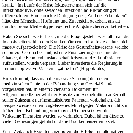
krank.“ Im Laufe der Krise fokussierte man sich auf die
Infektionskurve, ohne zwischen Infektion und Erkrankung zu
differenzieren. Eine korrekte Darlegung der „Zahl der Erkrankten“
hätte den Menschen Hoffnung und Zuversicht gegeben, anstatt
durch Corona-Medienhype regelrechte Angstmacherei zu betreiben.
Haben Sie sich, werte Leser, nie die Frage gestellt, weshalb man die
Intensivbettenzahl in den Krankenhäusern im Laufe des Jahres nicht
massiv aufgestockt hat?
Die Krise des Gesundheitswesens, welche
schon vor Corona bestand, ist eine Finanzierungskrise und die
Chance, die Krankenhauslandschaft krisen- und zukunftssicher
aufzustellen, wurde verpasst. Lieber investierte die Regierung in
immunsuppressive Masken – „atme frei“ (Hippokrates).
Hinzu kommt, dass man die massive Stärkung der ersten
medizinischen Linie in der Behandlung von Covid-19 außen
vorgelassen hat. In einem Sciensano-Dokument für
Allgemeinmediziner wird der Einsatz von Arzneimitteln außerhalb
seiner Zulassung nur hospitalisierten Patienten vorbehalten, d.h.
beispielsweise darf ein zugelassenes Mittel gegen Malaria nicht zur
frühzeitigen Behandlung von Covid-19 eingesetzt werden.
Wirksame Therapien werden so verhindert. Dabei hätten diese zu
vielen Genesungen geführt und die Krankenhäuser entlastet.
Es ist Zeit, auch Experten anzuhören, die Erfolge mit alternativen