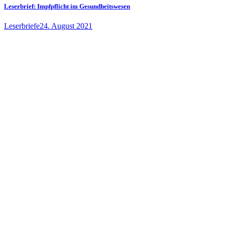
Leserbrief: Impfpflicht im Gesundheitswesen
Leserbriefe
24. August 2021