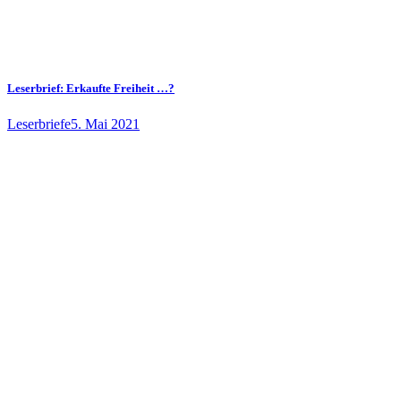
Leserbrief: Erkaufte Freiheit …?
Leserbriefe
5. Mai 2021