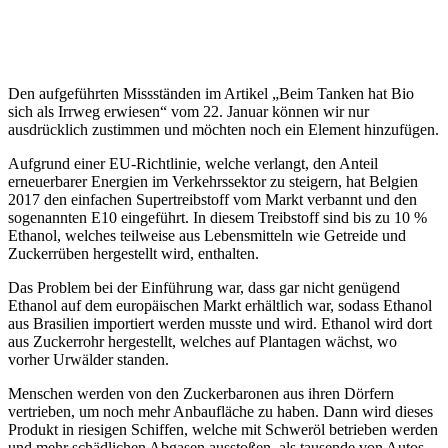
Den aufgeführten Missständen im Artikel „Beim Tanken hat Bio
sich als Irrweg erwiesen“ vom 22. Januar können wir nur
ausdrücklich zustimmen und möchten noch ein Element hinzufügen.
Aufgrund einer EU-Richtlinie, welche verlangt, den Anteil
erneuerbarer Energien im Verkehrssektor zu steigern, hat Belgien
2017 den einfachen Supertreibstoff vom Markt verbannt und den
sogenannten E10 eingeführt. In diesem Treibstoff sind bis zu 10 %
Ethanol, welches teilweise aus Lebensmitteln wie Getreide und
Zuckerrüben hergestellt wird, enthalten.
Das Problem bei der Einführung war, dass gar nicht genügend
Ethanol auf dem europäischen Markt erhältlich war, sodass Ethanol
aus Brasilien importiert werden musste und wird. Ethanol wird dort
aus Zuckerrohr hergestellt, welches auf Plantagen wächst, wo
vorher Urwälder standen.
Menschen werden von den Zuckerbaronen aus ihren Dörfern
vertrieben, um noch mehr Anbaufläche zu haben. Dann wird dieses
Produkt in riesigen Schiffen, welche mit Schweröl betrieben werden
und mehr schädlichen Abgasen ausstoßen, als tausende von Autos,