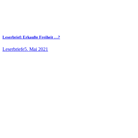
Leserbrief: Erkaufte Freiheit …?
Leserbriefe
5. Mai 2021