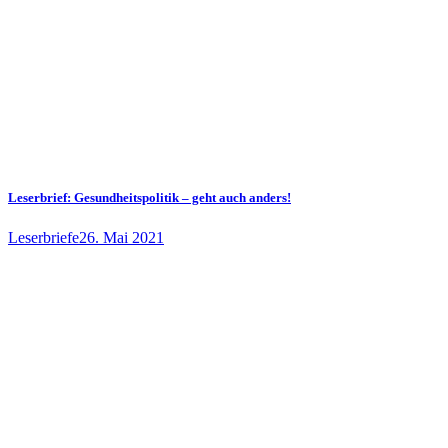
Leserbrief: Gesundheitspolitik – geht auch anders!
Leserbriefe
26. Mai 2021