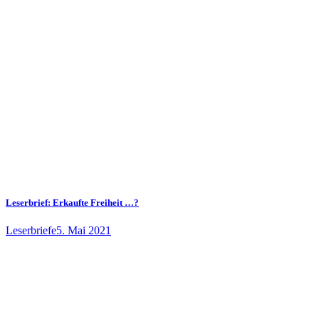
Leserbrief: Erkaufte Freiheit …?
Leserbriefe
5. Mai 2021