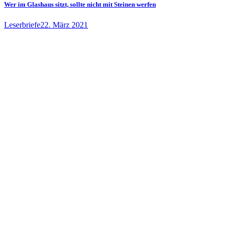
Wer im Glashaus sitzt, sollte nicht mit Steinen werfen
Leserbriefe
22. März 2021