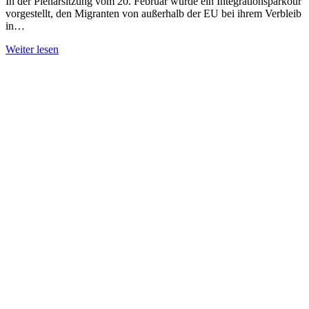
In der Plenarsitzung vom 20. Februar wurde ein Integrationsparkour
vorgestellt, den Migranten von außerhalb der EU bei ihrem Verbleib
in…
Weiter lesen